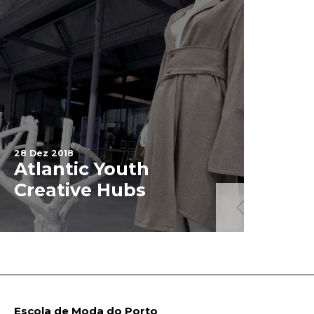
28 Dez 2018
Atlantic Youth
3 Jan 2019
Creative Hubs
Projet
Escola de Moda do Porto