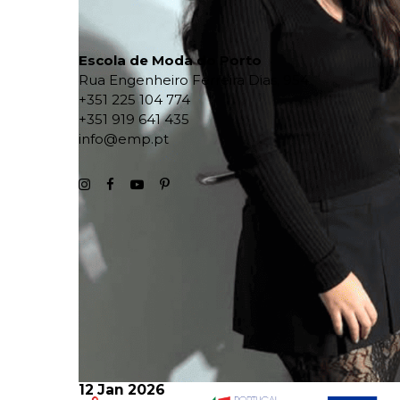
Escola de Moda do Porto
Rua Engenheiro Ferreira Dias, 954
+351 225 104 774
+351 919 641 435
info@emp.pt
12 Jan 2026