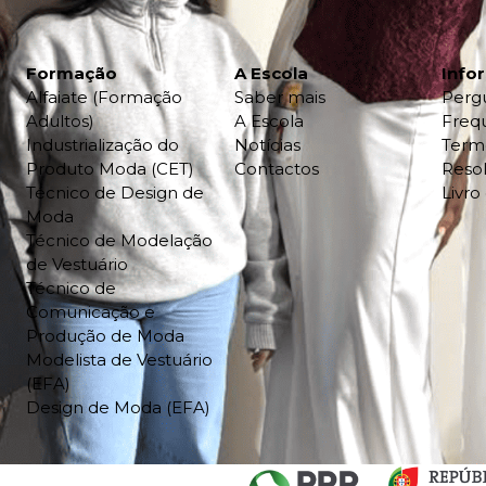
Formação
A Escola
Info
Alfaiate (Formação
Saber mais
Perg
Adultos)
A Escola
Freq
Industrialização do
Notícias
Term
Produto Moda (CET)
Contactos
Resol
Técnico de Design de
Livr
Moda
Técnico de Modelação
de Vestuário
Técnico de
Comunicação e
Produção de Moda
Modelista de Vestuário
(EFA)
Design de Moda (EFA)