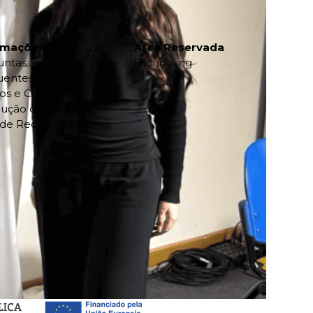
rmações
Área Reservada
untas
Eschooling
uentes
os e Condições
ução de Litígios
o de Reclamações