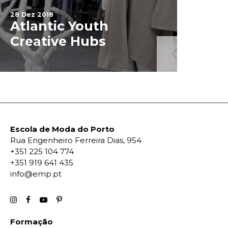
28 Dez 2018
Atlantic Youth
3 Jan 2019
Creative Hubs
Projet
Escola de Moda do Porto
Rua Engenheiro Ferreira Dias, 954
+351 225 104 774
+351 919 641 435
info@emp.pt
Formação