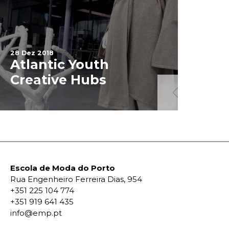
28 Dez 2018
Atlantic Youth
3 Jan 2019
Creative Hubs
Projet
Escola de Moda do Porto
Rua Engenheiro Ferreira Dias, 954
+351 225 104 774
+351 919 641 435
info@emp.pt