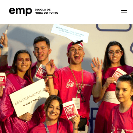
A ESCOLA
FORMAÇÕES
NOTÍCIAS
EQAVET
CTE – CENTRO TECNOLÓGICO ESPECIALIZADO
CONTACTOS