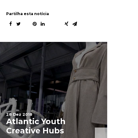
Partilha esta notícia
28 Dez 2018
Atlantic Youth
3 Jan 2019
Creative Hubs
Projet