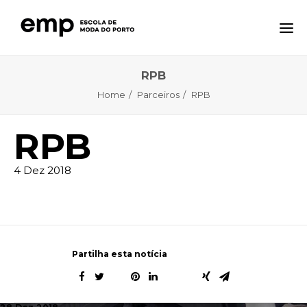
RPB
A ESCOLA
Home
Parceiros
RPB
FORMAÇÕES
NOTÍCIAS
RPB
EQAVET
4 Dez 2018
CTE – CENTRO TECNOLÓGICO ESPECIALIZADO
CONTACTOS
Partilha esta notícia