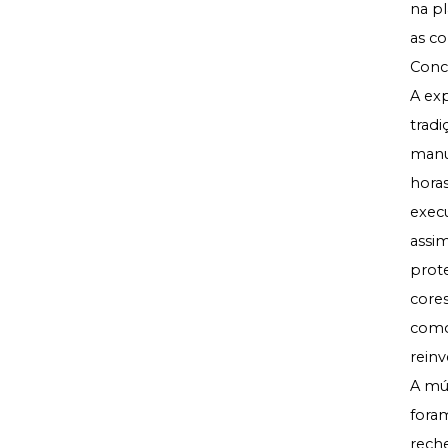
na p
as co
Conc
A exp
tradi
manu
horas
execu
assim
prot
cores
como 
rein
A mús
foram
rech