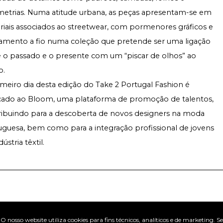
metrias. Numa atitude urbana, as peças apresentam-se em
iais associados ao streetwear, com pormenores gráficos e
amento a fio numa coleção que pretende ser uma ligação
e o passado e o presente com um “piscar de olhos” ao
o.
meiro dia desta edição do Take 2 Portugal Fashion é
cado ao Bloom, uma plataforma de promoção de talentos,
ribuindo para a descoberta de novos designers na moda
guesa, bem como para a integração profissional de jovens
dústria têxtil.
ha esta notícia
O nosso website utiliza cookies para fins técnicos, analíticos e de marketing. Se