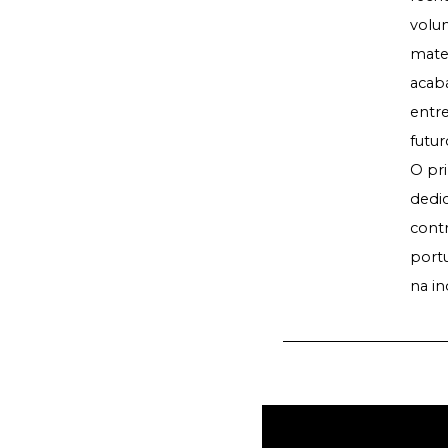
volu
mater
acab
entr
futur
O pri
dedi
cont
portu
na in
Partil