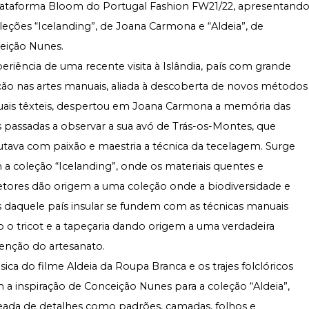
lataforma Bloom do Portugal Fashion FW21/22, apresentand
leções “Icelanding”, de Joana Carmona e “Aldeia”, de
eição Nunes.
eriência de uma recente visita à Islândia, país com grande
ção nas artes manuais, aliada à descoberta de novos métodos
ais têxteis, despertou em Joana Carmona a memória das
 passadas a observar a sua avó de Trás-os-Montes, que
tava com paixão e maestria a técnica da tecelagem. Surge
 a coleção “Icelanding”, onde os materiais quentes e
etores dão origem a uma coleção onde a biodiversidade e
 daquele país insular se fundem com as técnicas manuais
o tricot e a tapeçaria dando origem a uma verdadeira
venção do artesanato.
ica do filme Aldeia da Roupa Branca e os trajes folclóricos
 a inspiração de Conceição Nunes para a coleção “Aldeia”,
eada de detalhes como padrões, camadas, folhos e