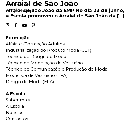
Arraial de São João
+351 919 641 435
Arraial de São João da EMP No dia 23 de junho,
info@emp.pt
a Escola promoveu o Arraial de São João da […]
Formação
Alfaiate (Formação Adultos)
Industrialização do Produto Moda (CET)
Técnico de Design de Moda
Técnico de Modelação de Vestuário
Técnico de Comunicação e Produção de Moda
Modelista de Vestuário (EFA)
Design de Moda (EFA)
A Escola
Saber mais
A Escola
Notícias
Contactos