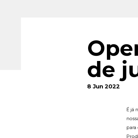
Ope
de j
8 Jun 2022
É já 
nossa
para 
Prod