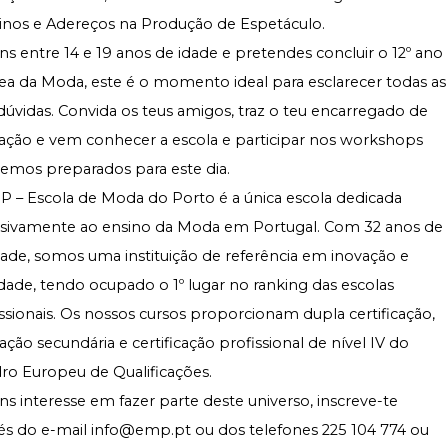
rinos e Adereços na Produção de Espetáculo
.
ns entre 14 e 19 anos de idade e pretendes concluir o 12º ano
ea da Moda, este é o momento ideal para esclarecer todas as
dúvidas. Convida os teus amigos, traz o teu encarregado de
ação e vem conhecer a escola e participar nos workshops
emos preparados para este dia.
P – Escola de Moda do Porto é a única escola dedicada
usivamente ao ensino da Moda em Portugal. Com 32 anos de
dade, somos uma instituição de referência em inovação e
dade, tendo ocupado o 1º lugar no ranking das escolas
ssionais. Os nossos cursos proporcionam dupla certificação,
ção secundária e certificação profissional de
nível IV do
ro Europeu de Qualificações
.
ns interesse em fazer parte deste universo, inscreve-te
és do e-mail
info@emp.pt
ou dos telefones 225 104 774 ou