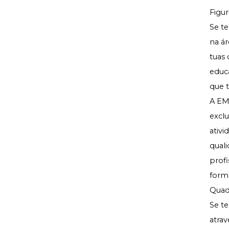
Figu
Se te
na ár
tuas 
educ
que t
A EM
excl
ativi
quali
profi
forma
Quad
Se te
atrav