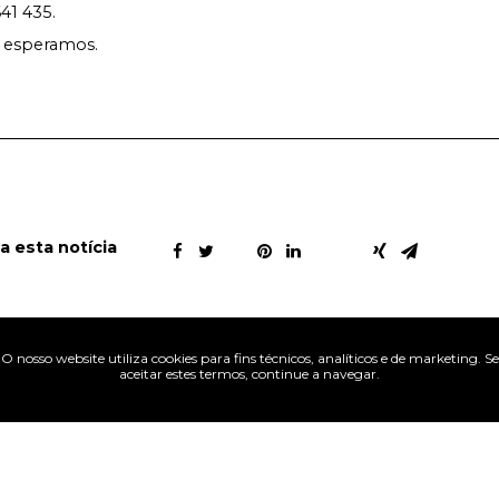
41 435.
e esperamos.
ha esta notícia
O nosso website utiliza cookies para fins técnicos, analíticos e de marketing. Se
aceitar estes termos, continue a navegar.
Atlantic
Youth
3 Jan 2019