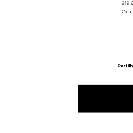
919 6
Cá t
Partil