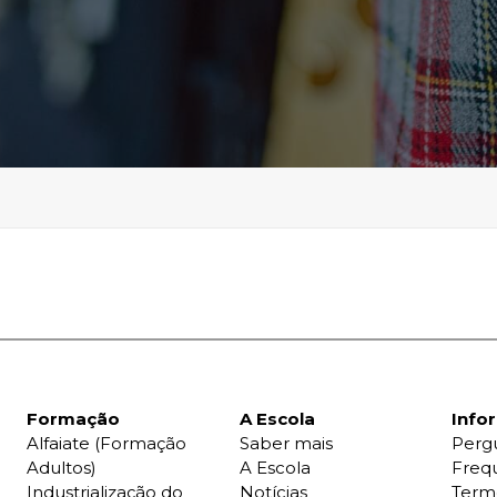
Formação
A Escola
Info
Alfaiate (Formação
Saber mais
Perg
Adultos)
A Escola
Freq
Industrialização do
Notícias
Term