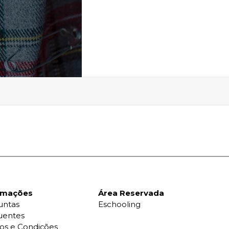
rmações
Área Reservada
untas
Eschooling
uentes
os e Condições