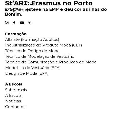
St’ART: Erasmus no Porto
+351 919 641 435
O St’ART esteve na EMP e deu cor às ilhas do
info@emp.pt
Bonfim.
Formação
Alfaiate (Formação Adultos)
Industrialização do Produto Moda (CET)
Técnico de Design de Moda
Técnico de Modelação de Vestuário
Técnico de Comunicação e Produção de Moda
Modelista de Vestuário (EFA)
Design de Moda (EFA)
A Escola
Saber mais
A Escola
Notícias
Contactos