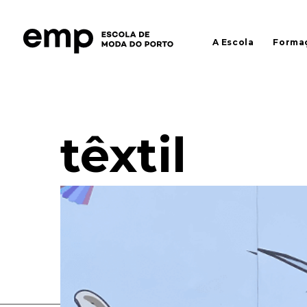
A Escola
Forma
têxtil