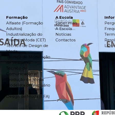
Formação
A Escola
Info
Alfaiate (Formação
Saber mais
Perg
Adultos)
A Escola
Freq
Industrialização do
Notícias
Term
Produto Moda (CET)
Contactos
Resol
Técnico de Design de
Livr
Moda
Técnico de Modelação
de Vestuário
Técnico de
Comunicação e
Produção de Moda
Modelista de Vestuário
(EFA)
Design de Moda (EFA)