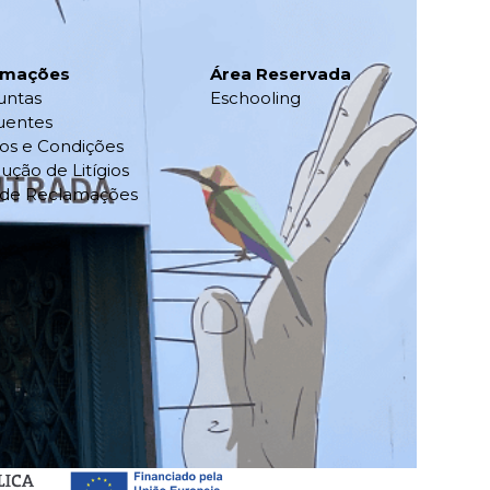
rmações
Área Reservada
untas
Eschooling
uentes
os e Condições
ução de Litígios
o de Reclamações