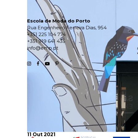
Escola de Moda do Porto
Rua Engenheiro Ferreira Dias, 954
+351 225 104 774
+351 919 641 435
info@emp.pt
11 Out 2021